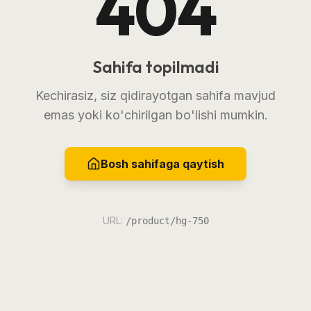
404
Sahifa topilmadi
Kechirasiz, siz qidirayotgan sahifa mavjud
emas yoki ko'chirilgan bo'lishi mumkin.
Bosh sahifaga qaytish
URL:
/product/hg-750