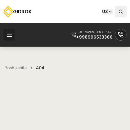
GIDROX
UZ
QO'NG'IROQ MARKAZI
+998996533366
Bosh sahifa
404