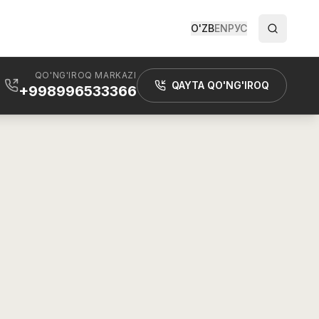
O'ZB
EN
РУС
QO'NG'IROQ MARKAZI
QAYTA QO'NG'IROQ
+998996533366