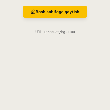
Bosh sahifaga qaytish
URL:
/product/hg-1100