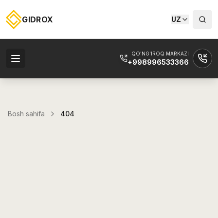
GIDROX
UZ
QO'NG'IROQ MARKAZI
+998996533366
Bosh sahifa
404