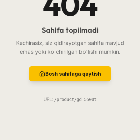
404
Sahifa topilmadi
Kechirasiz, siz qidirayotgan sahifa mavjud
emas yoki ko'chirilgan bo'lishi mumkin.
Bosh sahifaga qaytish
URL:
/product/gd-5500t