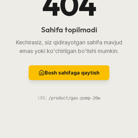
404
Sahifa topilmadi
Kechirasiz, siz qidirayotgan sahifa mavjud
emas yoki ko'chirilgan bo'lishi mumkin.
Bosh sahifaga qaytish
URL:
/product/gas-pump-20w