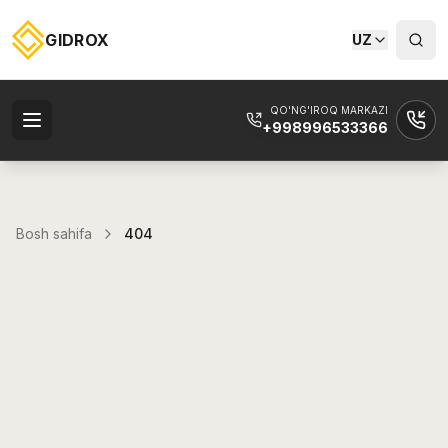
GIDROX
UZ
QO'NG'IROQ MARKAZI
+998996533366
Bosh sahifa
404