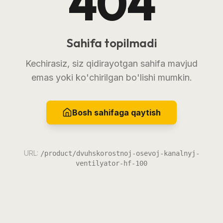
404
Sahifa topilmadi
Kechirasiz, siz qidirayotgan sahifa mavjud
emas yoki ko'chirilgan bo'lishi mumkin.
Bosh sahifaga qaytish
URL:
/product/dvuhskorostnoj-osevoj-kanalnyj-
ventilyator-hf-100