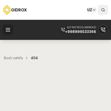
GIDROX
UZ
QO'NG'IROQ MARKAZI
+998996533366
Bosh sahifa
404