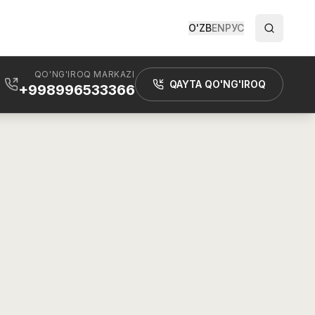
O'ZB
EN
РУС
QO'NG'IROQ MARKAZI
QAYTA QO'NG'IROQ
+998996533366