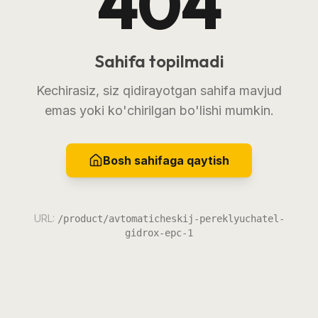
404
Sahifa topilmadi
Kechirasiz, siz qidirayotgan sahifa mavjud
emas yoki ko'chirilgan bo'lishi mumkin.
Bosh sahifaga qaytish
URL:
/product/avtomaticheskij-pereklyuchatel-
gidrox-epc-1