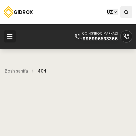
GIDROX
UZ
QO'NG'IROQ MARKAZI
+998996533366
Bosh sahifa
404