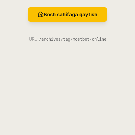
Bosh sahifaga qaytish
URL:
/archives/tag/mostbet-online