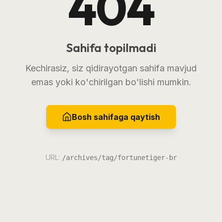
404
Sahifa topilmadi
Kechirasiz, siz qidirayotgan sahifa mavjud
emas yoki ko'chirilgan bo'lishi mumkin.
Bosh sahifaga qaytish
URL:
/archives/tag/fortunetiger-br