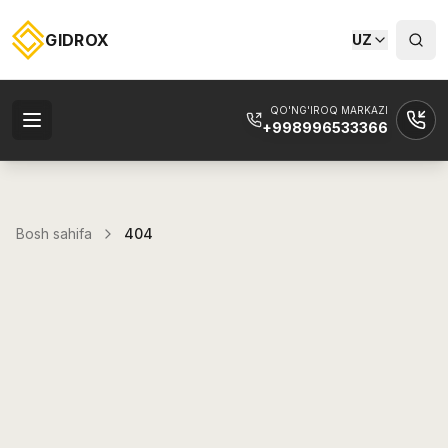
GIDROX
UZ
QO'NG'IROQ MARKAZI
+998996533366
Bosh sahifa
404