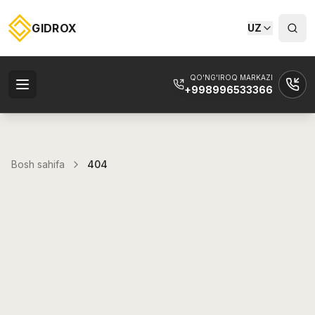
GIDROX
UZ
QO'NG'IROQ MARKAZI
+998996533366
Bosh sahifa
404