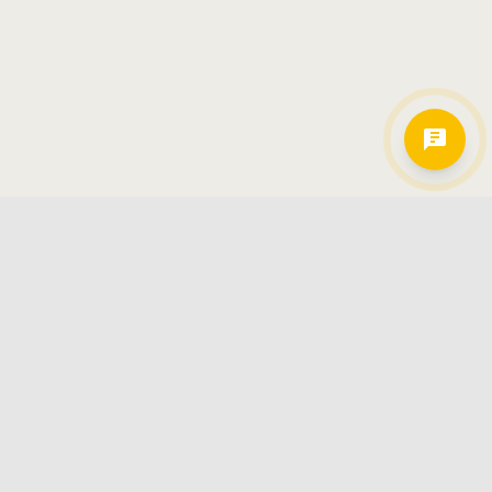
Hamkorlarimiz