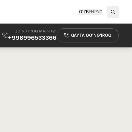
O'ZB
EN
РУС
QO'NG'IROQ MARKAZI
QAYTA QO'NG'IROQ
+998996533366