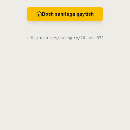
Bosh sahifaga qaytish
URL:
/archives/category/20-bet-372