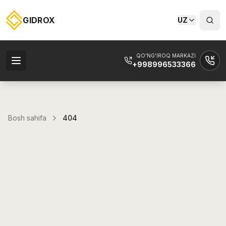
GIDROX
UZ
QO'NG'IROQ MARKAZI
+998996533366
Bosh sahifa
404