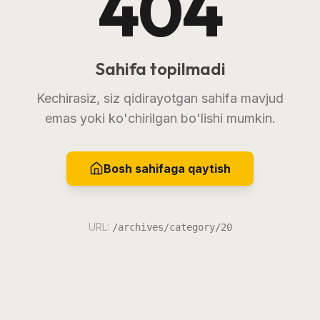
404
Sahifa topilmadi
Kechirasiz, siz qidirayotgan sahifa mavjud
emas yoki ko'chirilgan bo'lishi mumkin.
Bosh sahifaga qaytish
URL:
/archives/category/20