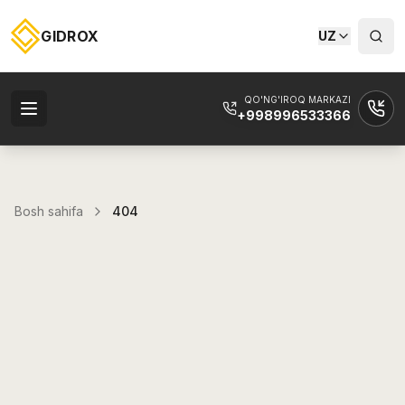
GIDROX
UZ
QO'NG'IROQ MARKAZI
+998996533366
Bosh sahifa
404