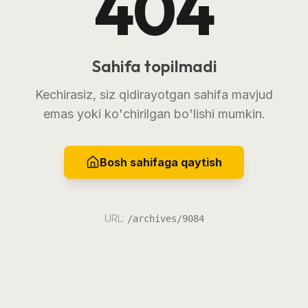
404
Sahifa topilmadi
Kechirasiz, siz qidirayotgan sahifa mavjud
emas yoki ko'chirilgan bo'lishi mumkin.
Bosh sahifaga qaytish
URL:
/archives/9084