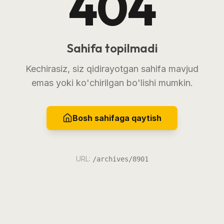
404
Sahifa topilmadi
Kechirasiz, siz qidirayotgan sahifa mavjud
emas yoki ko'chirilgan bo'lishi mumkin.
Bosh sahifaga qaytish
URL:
/archives/8901