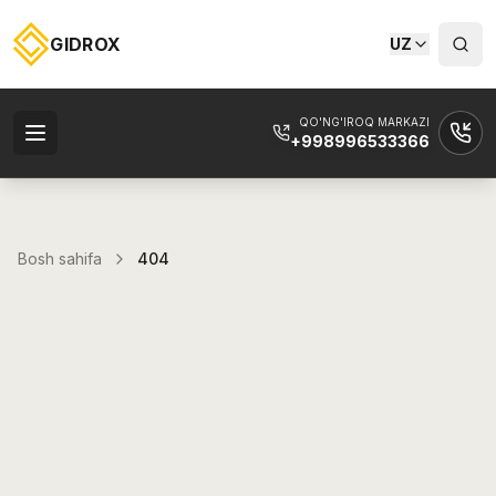
GIDROX
UZ
QO'NG'IROQ MARKAZI
+998996533366
Bosh sahifa
404