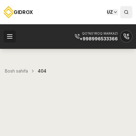
GIDROX
UZ
QO'NG'IROQ MARKAZI
+998996533366
Bosh sahifa
404