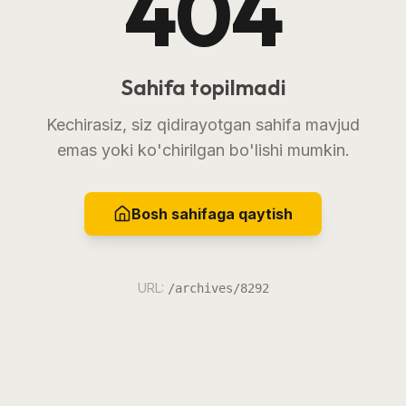
404
Sahifa topilmadi
Kechirasiz, siz qidirayotgan sahifa mavjud
emas yoki ko'chirilgan bo'lishi mumkin.
Bosh sahifaga qaytish
URL:
/archives/8292