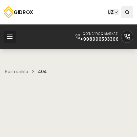
GIDROX
UZ
QO'NG'IROQ MARKAZI
+998996533366
Bosh sahifa
404