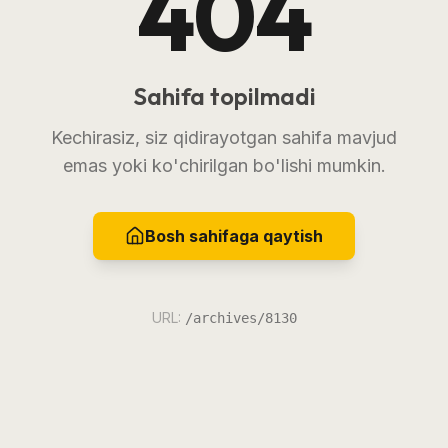
404
Sahifa topilmadi
Kechirasiz, siz qidirayotgan sahifa mavjud
emas yoki ko'chirilgan bo'lishi mumkin.
Bosh sahifaga qaytish
URL:
/archives/8130