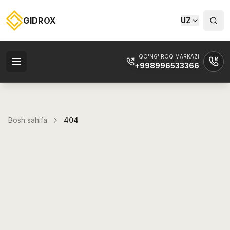
GIDROX
UZ
QO'NG'IROQ MARKAZI
+998996533366
Bosh sahifa
404