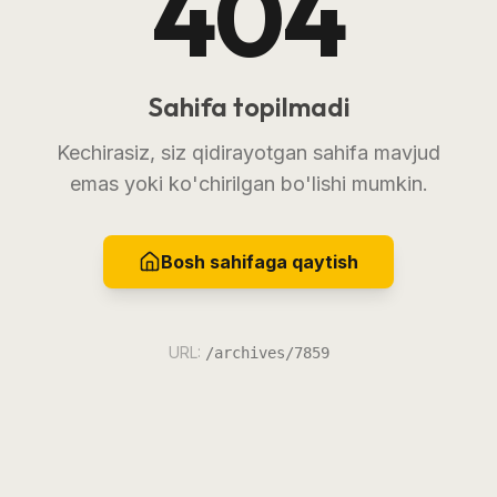
404
Sahifa topilmadi
Kechirasiz, siz qidirayotgan sahifa mavjud
emas yoki ko'chirilgan bo'lishi mumkin.
Bosh sahifaga qaytish
URL:
/archives/7859