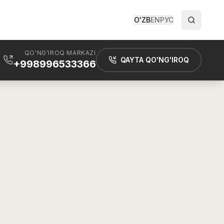
O'ZB
EN
РУС
QO'NG'IROQ MARKAZI
QAYTA QO'NG'IROQ
+998996533366