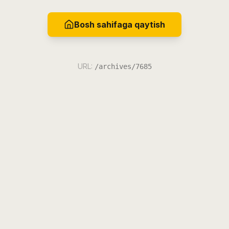
Bosh sahifaga qaytish
URL:
/archives/7685