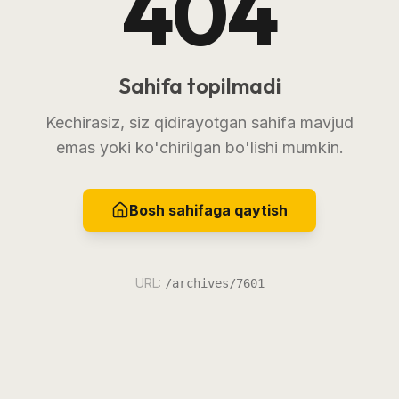
404
Sahifa topilmadi
Kechirasiz, siz qidirayotgan sahifa mavjud
emas yoki ko'chirilgan bo'lishi mumkin.
Bosh sahifaga qaytish
URL:
/archives/7601