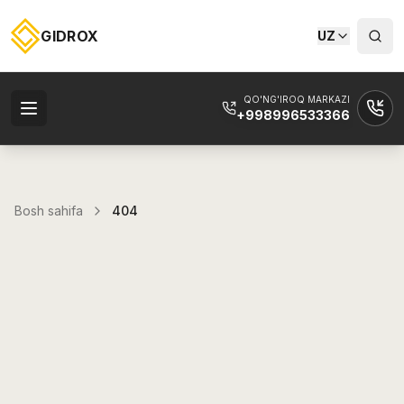
GIDROX
UZ
QO'NG'IROQ MARKAZI
+998996533366
Bosh sahifa
404