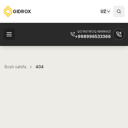
GIDROX
UZ
QO'NG'IROQ MARKAZI
+998996533366
Bosh sahifa
404