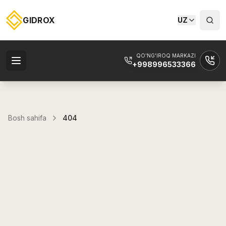
GIDROX
UZ
QO'NG'IROQ MARKAZI
+998996533366
Bosh sahifa
404