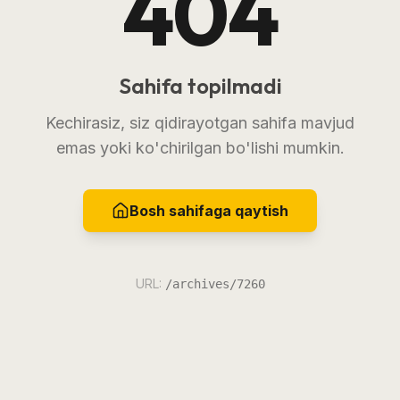
404
Sahifa topilmadi
Kechirasiz, siz qidirayotgan sahifa mavjud
emas yoki ko'chirilgan bo'lishi mumkin.
Bosh sahifaga qaytish
URL:
/archives/7260