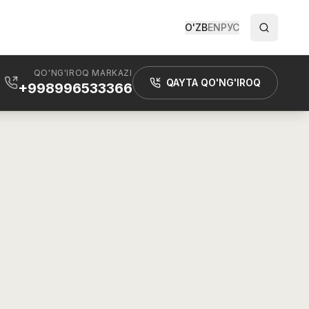
O'ZB
EN
РУС
QO'NG'IROQ MARKAZI
QAYTA QO'NG'IROQ
+998996533366