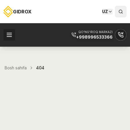
GIDROX
UZ
QO'NG'IROQ MARKAZI
+998996533366
Bosh sahifa
404