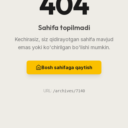
404
Sahifa topilmadi
Kechirasiz, siz qidirayotgan sahifa mavjud
emas yoki ko'chirilgan bo'lishi mumkin.
Bosh sahifaga qaytish
URL:
/archives/7140