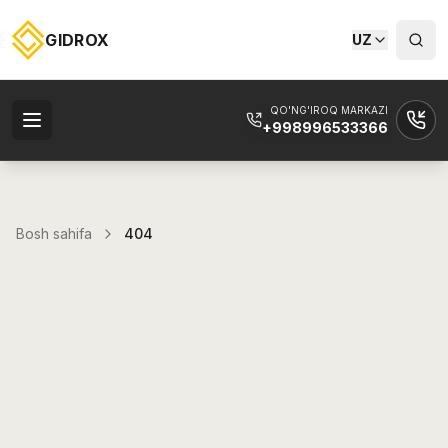
GIDROX
UZ
QO'NG'IROQ MARKAZI
+998996533366
Bosh sahifa
404