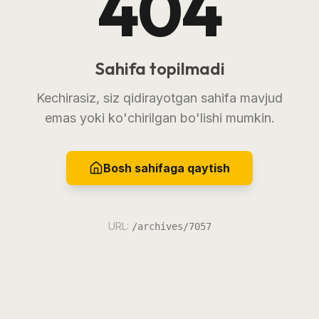
404
Sahifa topilmadi
Kechirasiz, siz qidirayotgan sahifa mavjud
emas yoki ko'chirilgan bo'lishi mumkin.
Bosh sahifaga qaytish
URL:
/archives/7057