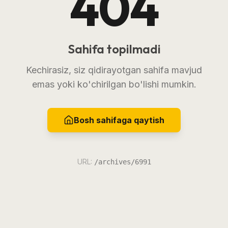
404
Sahifa topilmadi
Kechirasiz, siz qidirayotgan sahifa mavjud
emas yoki ko'chirilgan bo'lishi mumkin.
Bosh sahifaga qaytish
URL:
/archives/6991