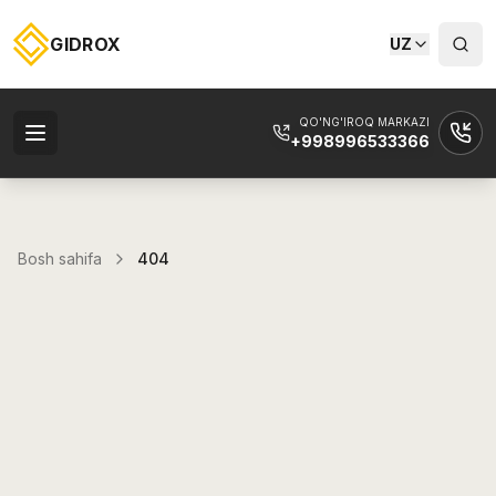
GIDROX
UZ
QO'NG'IROQ MARKAZI
+998996533366
Bosh sahifa
404