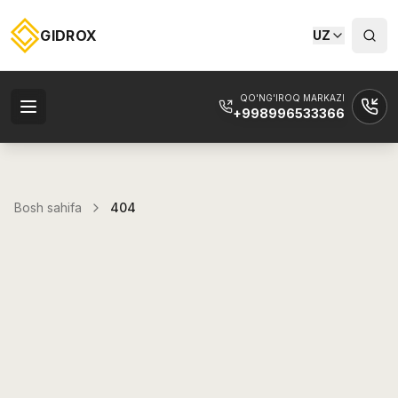
GIDROX
UZ
QO'NG'IROQ MARKAZI
+998996533366
Bosh sahifa
404