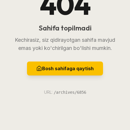
404
Sahifa topilmadi
Kechirasiz, siz qidirayotgan sahifa mavjud
emas yoki ko'chirilgan bo'lishi mumkin.
Bosh sahifaga qaytish
URL:
/archives/6856