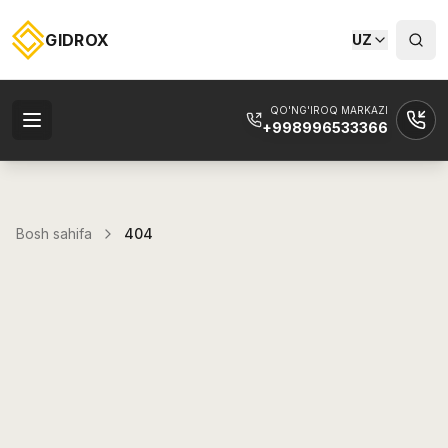
GIDROX
UZ
QO'NG'IROQ MARKAZI
+998996533366
Bosh sahifa
404