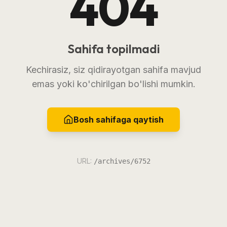
404
Sahifa topilmadi
Kechirasiz, siz qidirayotgan sahifa mavjud
emas yoki ko'chirilgan bo'lishi mumkin.
Bosh sahifaga qaytish
URL:
/archives/6752