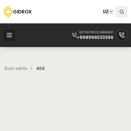
GIDROX
UZ
QO'NG'IROQ MARKAZI
+998996533366
Bosh sahifa
404