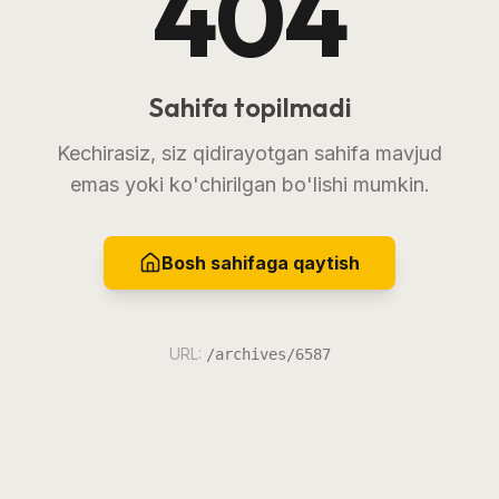
404
Sahifa topilmadi
Kechirasiz, siz qidirayotgan sahifa mavjud
emas yoki ko'chirilgan bo'lishi mumkin.
Bosh sahifaga qaytish
URL:
/archives/6587