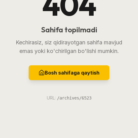
404
Sahifa topilmadi
Kechirasiz, siz qidirayotgan sahifa mavjud
emas yoki ko'chirilgan bo'lishi mumkin.
Bosh sahifaga qaytish
URL:
/archives/6523