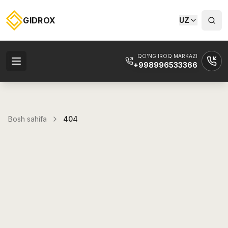
GIDROX
UZ
QO'NG'IROQ MARKAZI
+998996533366
Bosh sahifa
404