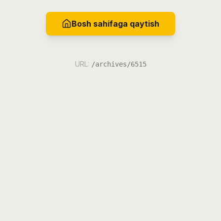
Bosh sahifaga qaytish
URL:
/archives/6515