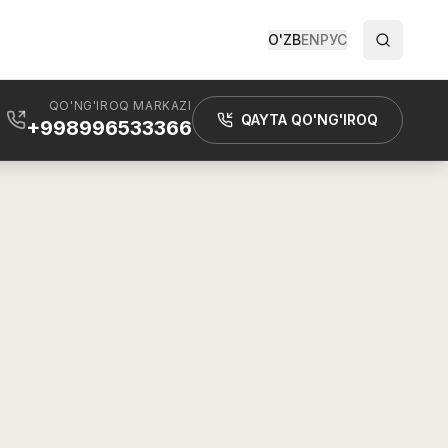
O'ZB
EN
РУС
QO'NG'IROQ MARKAZI
QAYTA QO'NG'IROQ
+998996533366