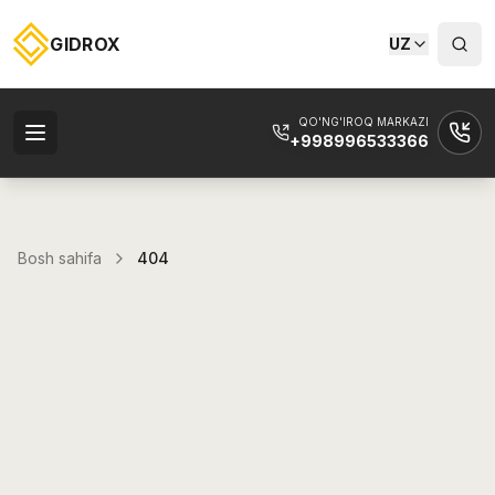
GIDROX
UZ
QO'NG'IROQ MARKAZI
+998996533366
Bosh sahifa
404