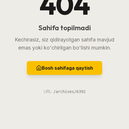
404
Sahifa topilmadi
Kechirasiz, siz qidirayotgan sahifa mavjud
emas yoki ko'chirilgan bo'lishi mumkin.
Bosh sahifaga qaytish
URL:
/archives/6392