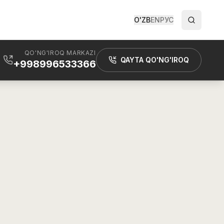
O'ZB
EN
РУС
QO'NG'IROQ MARKAZI
QAYTA QO'NG'IROQ
+998996533366