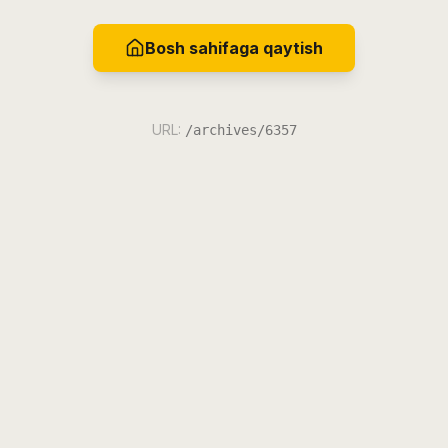
Bosh sahifaga qaytish
URL:
/archives/6357