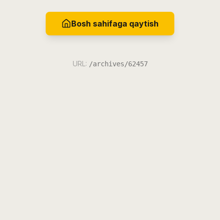
Bosh sahifaga qaytish
URL:
/archives/62457