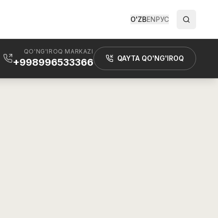
O'ZB
EN
РУС
QO'NG'IROQ MARKAZI
QAYTA QO'NG'IROQ
+998996533366