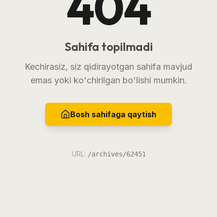
404
Sahifa topilmadi
Kechirasiz, siz qidirayotgan sahifa mavjud
emas yoki ko'chirilgan bo'lishi mumkin.
Bosh sahifaga qaytish
URL:
/archives/62451