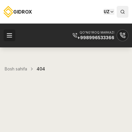
GIDROX
UZ
QO'NG'IROQ MARKAZI
+998996533366
Bosh sahifa
404