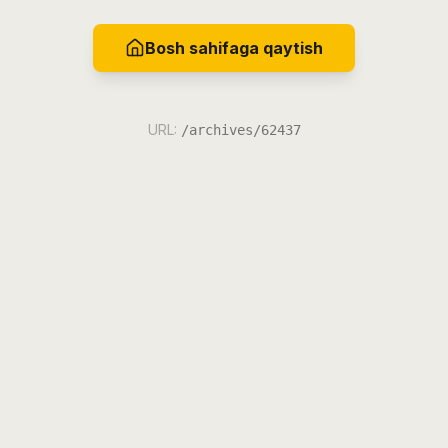
Bosh sahifaga qaytish
URL:
/archives/62437