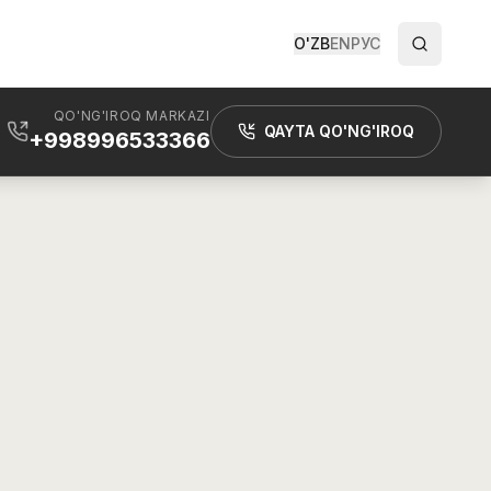
O'ZB
EN
РУС
QO'NG'IROQ MARKAZI
QAYTA QO'NG'IROQ
+998996533366