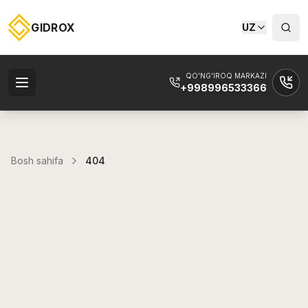
GIDROX
UZ
QO'NG'IROQ MARKAZI
+998996533366
Bosh sahifa
404