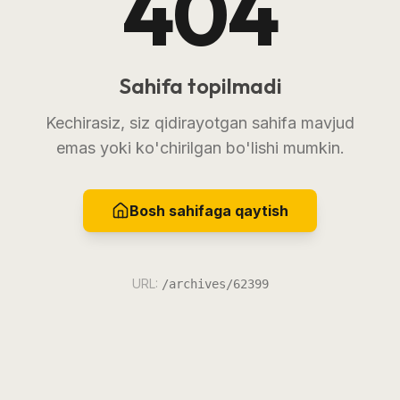
404
Sahifa topilmadi
Kechirasiz, siz qidirayotgan sahifa mavjud
emas yoki ko'chirilgan bo'lishi mumkin.
Bosh sahifaga qaytish
URL:
/archives/62399