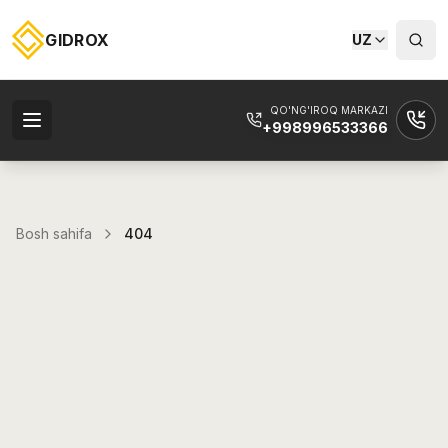
GIDROX
UZ
QO'NG'IROQ MARKAZI
+998996533366
Bosh sahifa
404