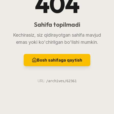
404
Sahifa topilmadi
Kechirasiz, siz qidirayotgan sahifa mavjud
emas yoki ko'chirilgan bo'lishi mumkin.
Bosh sahifaga qaytish
URL:
/archives/62361