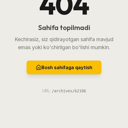
404
Sahifa topilmadi
Kechirasiz, siz qidirayotgan sahifa mavjud
emas yoki ko'chirilgan bo'lishi mumkin.
Bosh sahifaga qaytish
URL:
/archives/62186