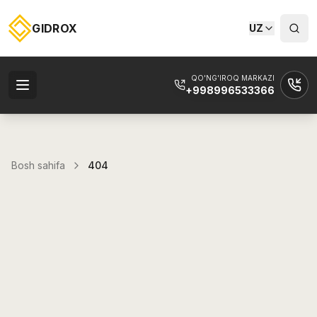
GIDROX
UZ
QO'NG'IROQ MARKAZI
+998996533366
Bosh sahifa
404