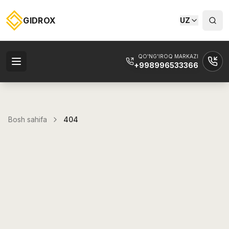
GIDROX
UZ
QO'NG'IROQ MARKAZI
+998996533366
Bosh sahifa
404