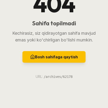
404
Sahifa topilmadi
Kechirasiz, siz qidirayotgan sahifa mavjud
emas yoki ko'chirilgan bo'lishi mumkin.
Bosh sahifaga qaytish
URL:
/archives/62178