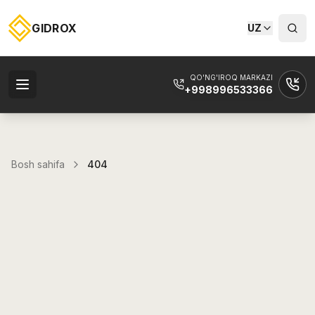
GIDROX
UZ
QO'NG'IROQ MARKAZI
+998996533366
Bosh sahifa
404