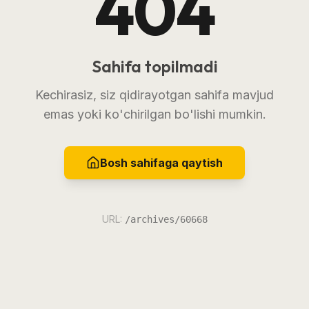
404
Sahifa topilmadi
Kechirasiz, siz qidirayotgan sahifa mavjud
emas yoki ko'chirilgan bo'lishi mumkin.
Bosh sahifaga qaytish
URL:
/archives/60668