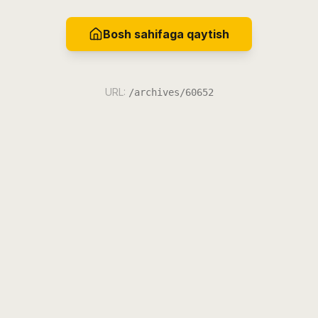
Bosh sahifaga qaytish
URL:
/archives/60652