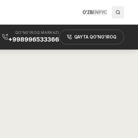
O'ZB
EN
РУС
QO'NG'IROQ MARKAZI
QAYTA QO'NG'IROQ
+998996533366