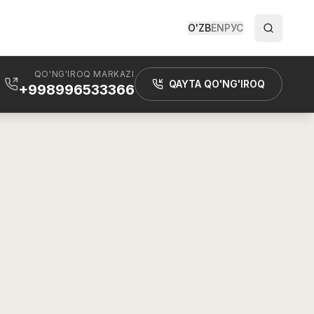
O'ZB
EN
РУС
QO'NG'IROQ MARKAZI
QAYTA QO'NG'IROQ
+998996533366