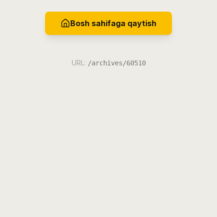
Bosh sahifaga qaytish
URL:
/archives/60510