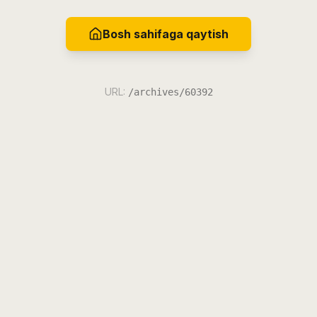
Bosh sahifaga qaytish
URL:
/archives/60392