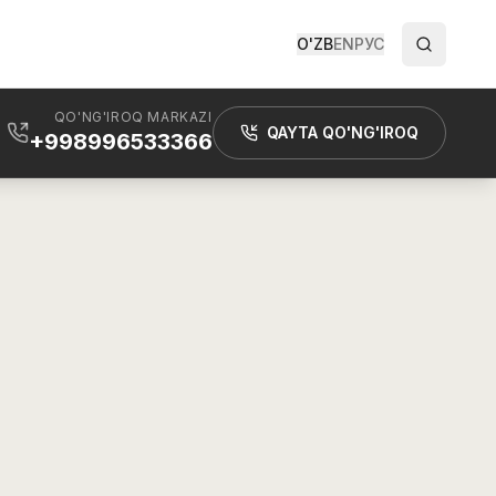
O'ZB
EN
РУС
QO'NG'IROQ MARKAZI
QAYTA QO'NG'IROQ
+998996533366