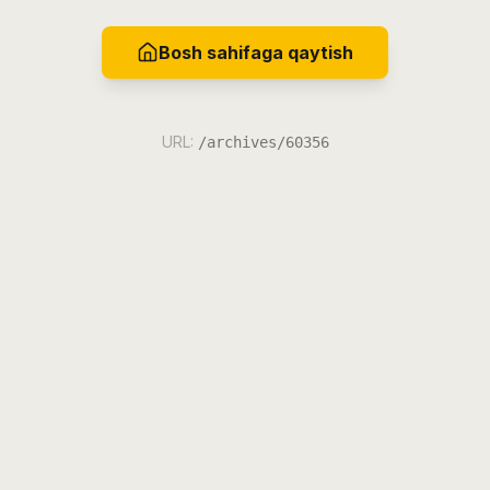
Bosh sahifaga qaytish
URL:
/archives/60356