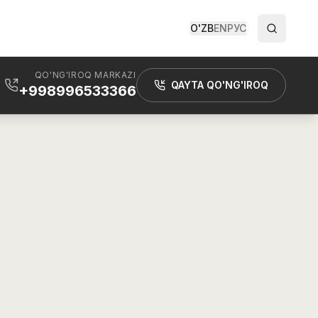
O'ZB
EN
РУС
QO'NG'IROQ MARKAZI
QAYTA QO'NG'IROQ
+998996533366