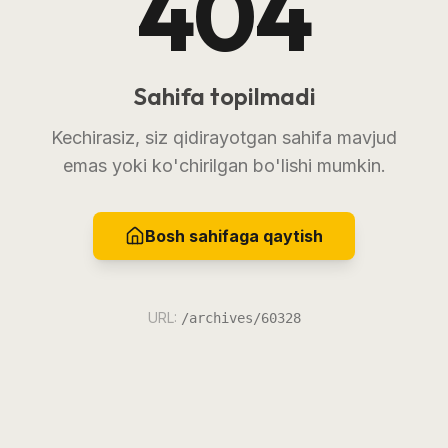
404
Sahifa topilmadi
Kechirasiz, siz qidirayotgan sahifa mavjud
emas yoki ko'chirilgan bo'lishi mumkin.
Bosh sahifaga qaytish
URL:
/archives/60328