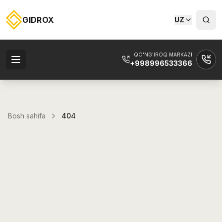
GIDROX
UZ
QO'NG'IROQ MARKAZI
+998996533366
Bosh sahifa
404