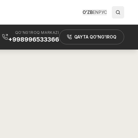
O'ZB
EN
РУС
QO'NG'IROQ MARKAZI
QAYTA QO'NG'IROQ
+998996533366