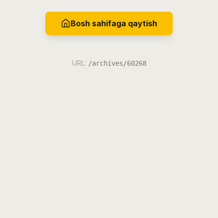
Bosh sahifaga qaytish
URL:
/archives/60268