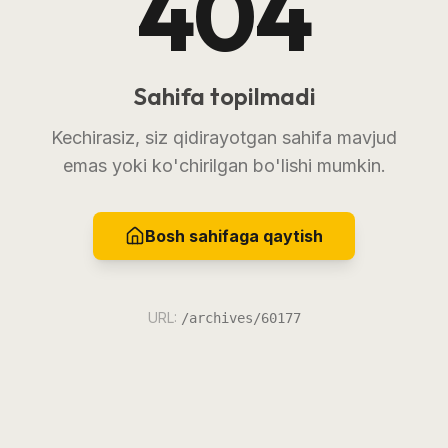
404
Sahifa topilmadi
Kechirasiz, siz qidirayotgan sahifa mavjud
emas yoki ko'chirilgan bo'lishi mumkin.
Bosh sahifaga qaytish
URL:
/archives/60177