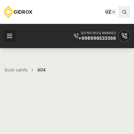
GIDROX
UZ
QO'NG'IROQ MARKAZI
+998996533366
Bosh sahifa
404