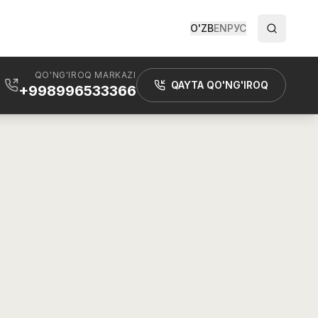
O'ZB
EN
РУС
QO'NG'IROQ MARKAZI
QAYTA QO'NG'IROQ
+998996533366