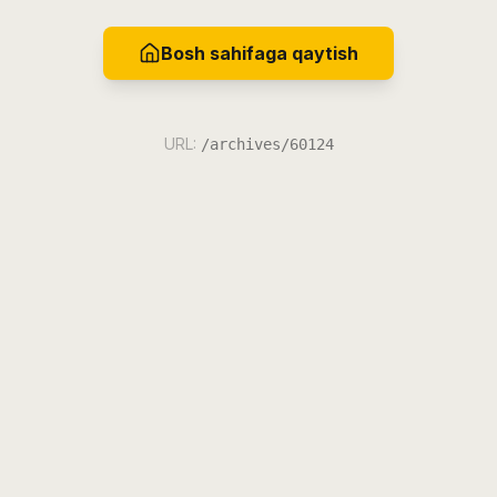
Bosh sahifaga qaytish
URL:
/archives/60124