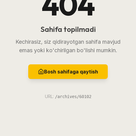
404
Sahifa topilmadi
Kechirasiz, siz qidirayotgan sahifa mavjud
emas yoki ko'chirilgan bo'lishi mumkin.
Bosh sahifaga qaytish
URL:
/archives/60102