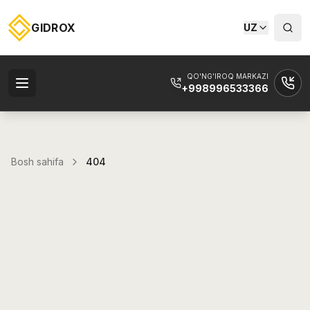
GIDROX
UZ
QO'NG'IROQ MARKAZI
+998996533366
Bosh sahifa
404