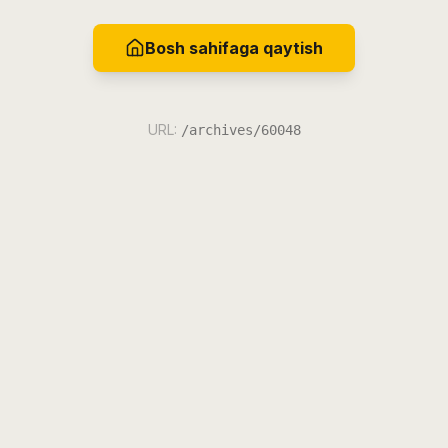
Bosh sahifaga qaytish
URL:
/archives/60048