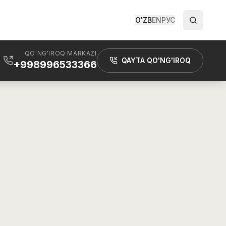
O'ZB
EN
РУС
QO'NG'IROQ MARKAZI
QAYTA QO'NG'IROQ
+998996533366